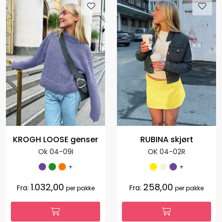
KROGH LOOSE genser
RUBINA skjørt
Ok 04-09I
OK 04-02R
+
+
1.032,00
258,00
Fra:
Fra:
per pakke
per pakke