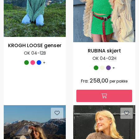
KROGH LOOSE genser
RUBINA skjørt
OK 04-12B
OK 04-02H
+
+
258,00
Fra:
per pakke