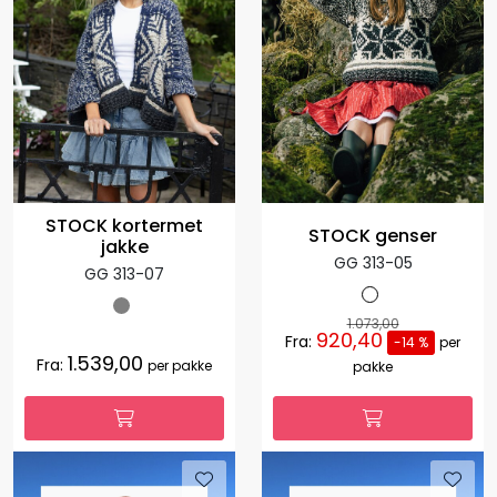
STOCK kortermet
STOCK genser
jakke
GG 313-05
GG 313-07
1.073,00
920,40
Fra:
-14 %
per
1.539,00
Fra:
per pakke
pakke