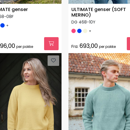
MATE genser
ULTIMATE genser (SOFT
MERINO)
68-08F
DG 468-10Y
+
+
96,00
693,00
Fra:
per pakke
per pakke