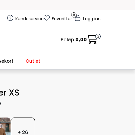
0
Kundeservice
Favoritter
Logg inn
0
Beløp
0,00
ekort
Outlet
er XS
H
+ 26