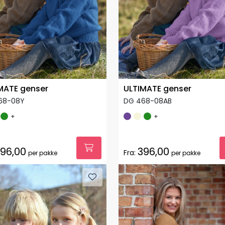
MATE genser
ULTIMATE genser
68-08Y
DG 468-08AB
+
+
96,00
396,00
Fra:
per pakke
per pakke