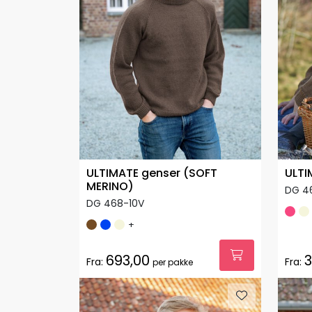
ULTIMATE genser (SOFT
ULTI
MERINO)
DG 4
DG 468-10V
+
693,00
3
Fra:
Fra:
per pakke