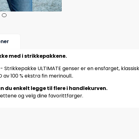
oner
ikke med i strikkepakkene.
.
- Strikkepakke ULTIMATE genser er en ensfarget, klassisk 
 av 100 % ekstra fin merinoull..
n du enkelt legge til flere i handlekurven.
ettene og velg dine favorittfarger.