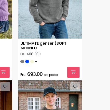
ULTIMATE genser (SOFT
MERINO)
DG 468-10C
+
693,00
Fra:
per pakke