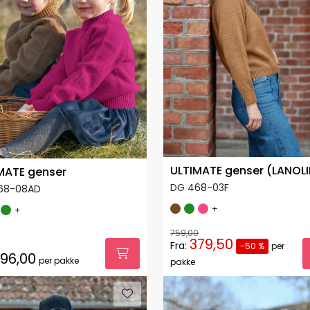
ULTIMATE genser (LANOLI
MATE genser
DG 468-03F
68-08AD
+
+
759,00
379,50
Fra:
-50 %
per
96,00
per pakke
pakke