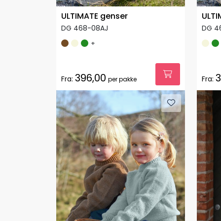
ULTIMATE genser
ULTI
DG 468-08AJ
DG 4
+
396,00
3
Fra:
Fra:
per pakke