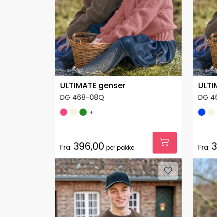
ULTIMATE genser
ULTI
DG 468-08Q
DG 4
+
396,00
3
Fra:
Fra:
per pakke