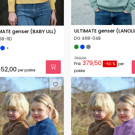
ULTIMATE genser (LANOLI
MATE genser (BABY ULL)
DG 468-04B
68-11D
+
759,00
379,50
Fra:
-50 %
per
52,00
per pakke
pakke