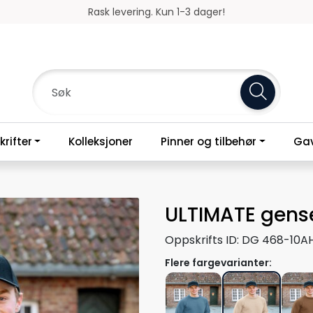
Gratis frakt over 800,-
rifter
Kolleksjoner
Pinner og tilbehør
Gav
ULTIMATE gens
Oppskrifts ID:
DG 468-10A
Flere fargevarianter: