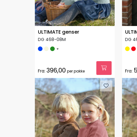
ULTIMATE genser
ULTI
DG 468-08M
DG 4
+
396,00
5
Fra:
Fra:
per pakke