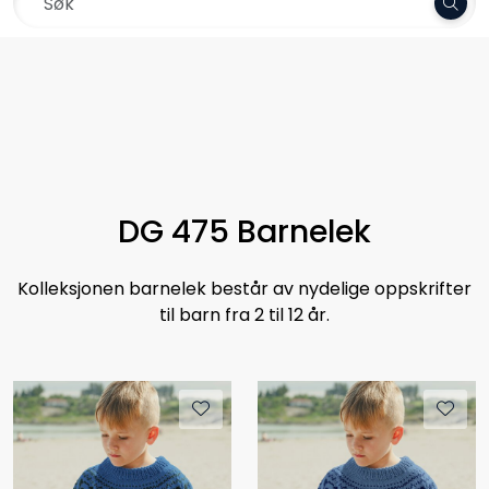
Skip to main content
Frakt 79,-
Garn
Oppskrifter
Kolleksjoner
DG 475 Barnelek
Pinner og tilbehør
Kolleksjonen barnelek består av nydelige oppskrifter
til barn fra 2 til 12 år.
Gavekort
Outlet