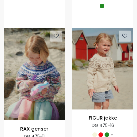
FIGUR jakke
DG 475-16
RAX genser
+
DG 475-11